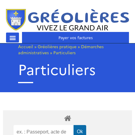
Payer vos factures
Accueil
»
Gréolières pratique
»
Démarches
administratives
»
Particuliers
Particuliers