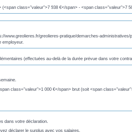
 (<span class="valeur">7 938 €</span> - <span class="valeur">7 5
ps://www.greolieres.fr/greolieres-pratique/demarches-administratives
e employeur.
émentaires (effectuées au-delà de la durée prévue dans votre contrat 
 semaine.
<span class="valeur">1 000 €</span> brut (soit <span class="valeur"
 dans votre déclaration.
ez déclarer le surplus avec vos salaires.