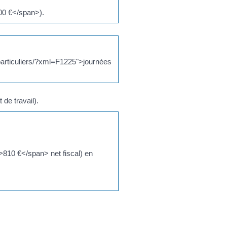
00 €</span>).
/particuliers/?xml=F1225">journées
de travail).
>810 €</span> net fiscal) en