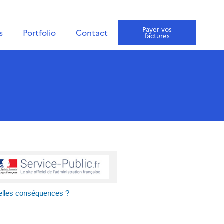
Payer vos
s
Portfolio
Contact
factures
uelles conséquences ?