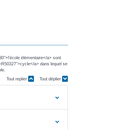
30">l'école élémentaire</a> sont
xml=R50327">cycle</a> dans lequel se
le.
Tout replier
Tout déplier