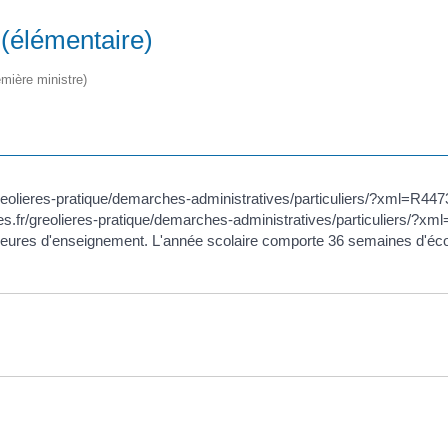
 (élémentaire)
emière ministre)
greolieres-pratique/demarches-administratives/particuliers/?xml=R447
eres.fr/greolieres-pratique/demarches-administratives/particuliers/?
 heures d'enseignement. L'année scolaire comporte 36 semaines d'éco