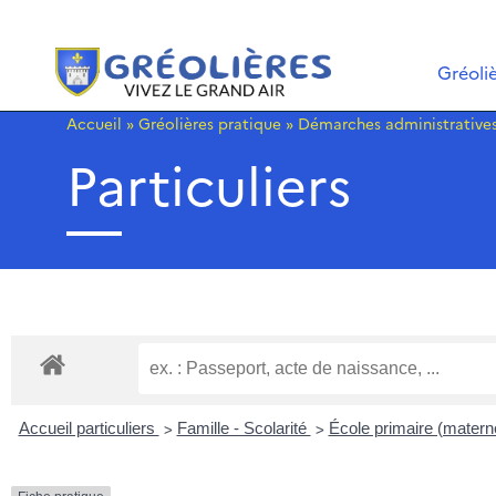
Gréoli
Accueil
»
Gréolières pratique
»
Démarches administrative
Particuliers
>
>
Accueil particuliers
Famille - Scolarité
École primaire (materne