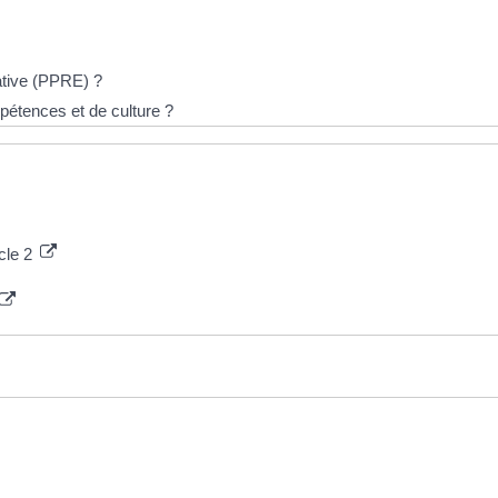
ative (PPRE) ?
étences et de culture ?
cle 2