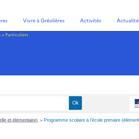
ères
Vivre à Gréolières
Activités
Actualité
s
»
Particuliers
>
lle et élémentaire)
Programme scolaire à l'école primaire (élément