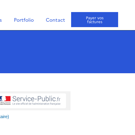
Payer vos
s
Portfolio
Contact
factures
aire)