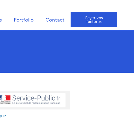
Payer vos
s
Portfolio
Contact
factures
que