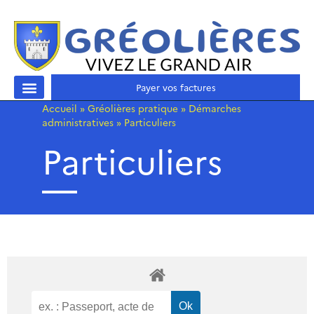
Payer vos factures
Accueil
»
Gréolières pratique
»
Démarches
administratives
»
Particuliers
Particuliers