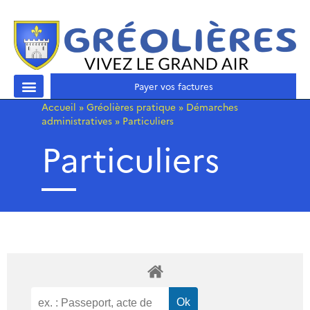
Payer vos factures
Accueil
»
Gréolières pratique
»
Démarches
administratives
»
Particuliers
Particuliers