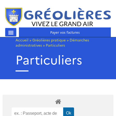
Payer vos factures
Accueil
»
Gréolières pratique
»
Démarches
administratives
»
Particuliers
Particuliers