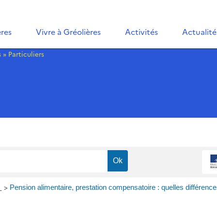
ères
Vivre à Gréolières
Activités
Actualité
s
»
Particuliers
>
s
Pension alimentaire, prestation compensatoire : quelles différence