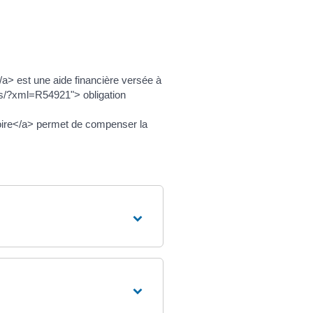
a> est une aide financière versée à
ers/?xml=R54921"> obligation
toire</a> permet de compenser la