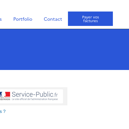
Payer vos
s
Portfolio
Contact
factures
s ?