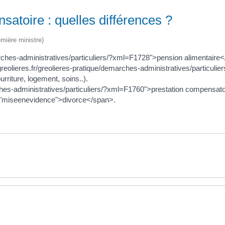
satoire : quelles différences ?
emière ministre)
rches-administratives/particuliers/?xml=F1728">pension alimentaire</
greolieres.fr/greolieres-pratique/demarches-administratives/particuli
rriture, logement, soins..).
rches-administratives/particuliers/?xml=F1760">prestation compensa
s="miseenevidence">divorce</span>.