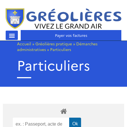
Payer vos factures
Accueil
»
Gréolières pratique
»
Démarches
administratives
»
Particuliers
Particuliers