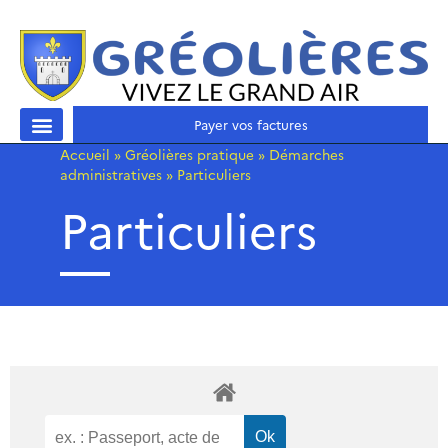
Payer vos factures
Accueil
»
Gréolières pratique
»
Démarches
administratives
»
Particuliers
Particuliers