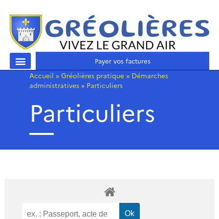
Payer vos factures
Accueil
»
Gréolières pratique
»
Démarches
administratives
»
Particuliers
Particuliers