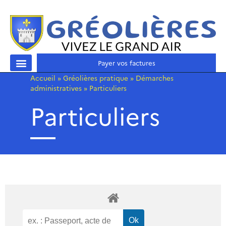
Payer vos factures
Accueil
»
Gréolières pratique
»
Démarches
administratives
»
Particuliers
Particuliers