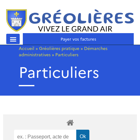
Payer vos factures
Accueil
»
Gréolières pratique
»
Démarches
administratives
»
Particuliers
Particuliers