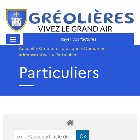
Payer vos factures
Accueil
»
Gréolières pratique
»
Démarches
administratives
»
Particuliers
Particuliers