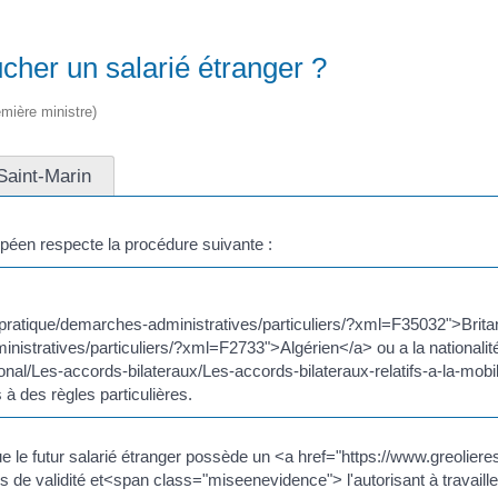
cher un salarié étranger ?
emière ministre)
Saint-Marin
péen respecte la procédure suivante :
eres-pratique/demarches-administratives/particuliers/?xml=F35032">Brit
inistratives/particuliers/?xml=F2733">Algérien</a> ou a la nationali
ional/Les-accords-bilateraux/Les-accords-bilateraux-relatifs-a-la-mobil
 à des règles particulières.
ue le futur salarié étranger possède un <a href="https://www.greoliere
s de validité et<span class="miseenevidence"> l'autorisant à travaill