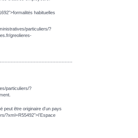
1692">formalités habituelles
nistratives/particuliers/?
s.fr/greolieres-
es/particuliers/?
ment.
ié peut être originaire d'un pays
liers/?xml=R55492">l'Espace