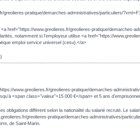
.fr/greolieres-pratique/demarches-administratives/particuliers/?xml=F
 <a href="https://www.greolieres.fr/greolieres-pratique/demarches-admi
tés, notamment si l'employeur utilise <a href="https://www.greoliere
èque emploi service universel (cesu).</a>
)
"https://www.greolieres.fr/greolieres-pratique/demarches-administrativ
usqu'à <span class="valeur">15 000 €</span> et 5 ans d'emprisonne
obligations diffèrent selon la nationalité du salarié recruté. Le salar
greolieres.fr/greolieres-pratique/demarches-administratives/particu
re, de Saint-Marin.