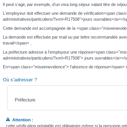
Il peut s'agir, par exemple, d'un visa long séjour valant titre de séjour
L'employeur doit effectuer une demande de vérification<span class
administratives/particuliers/?xml=R17508">jours ouvrables</a></s
Cette demande est accompagnée de la <span class="miseenevidence
La demande est effectuée par mail ou par lettre recommandée ave
travail</span> .
La préfecture adresse à l'employeur une réponse<span class="mise
administratives/particuliers/?xml=R17508"> jours ouvrables</a></
En<span class="miseenevidence"> l'absence de réponse</span> de la 
Où s’adresser ?
Préfecture
Attention :
cette vérification préalable est obligatoire même si la personne re