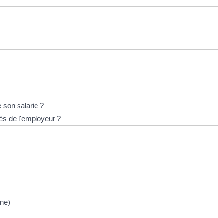
e son salarié ?
cès de l'employeur ?
nne)