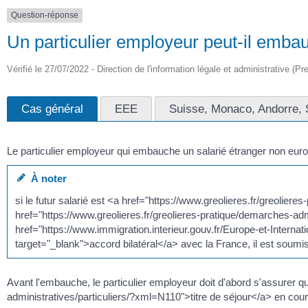
Question-réponse
Un particulier employeur peut-il embau
Vérifié le 27/07/2022 - Direction de l'information légale et administrative (Pr
Cas général
EEE
Suisse, Monaco, Andorre, 
Le particulier employeur qui embauche un salarié étranger non euro
À noter
si le futur salarié est <a href="https://www.greolieres.fr/greoli
href="https://www.greolieres.fr/greolieres-pratique/demarches-adm
href="https://www.immigration.interieur.gouv.fr/Europe-et-Internat
target="_blank">accord bilatéral</a> avec la France, il est soumis
Avant l'embauche, le particulier employeur doit d'abord s'assurer q
administratives/particuliers/?xml=N110">titre de séjour</a> en cour