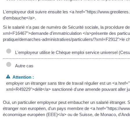
L'employeur doit suivre ensuite les <a href="https://www.greolieres
d'embauche</a>.
Si le salarié n'a pas de numéro de Sécurité sociale, la procédure de
xml=F16467">demande d'immatriculation </a>présente des particulari
pratique/demarches-administratives/particuliers/?xml=F2912">le ch
L'employeur utilise le Chèque emploi service universel (Cesu
Autre cas
Attention :
employer un étranger sans titre de travail régulier est un <a href=
xml=R49229">délit</a> sanctionné d'une amende pouvant aller j
Oui, un particulier employeur peut embaucher un salarié étranger. Ses 
étranger non européen, d'un pays membre de <a href="https://www.
économique européen (EEE)</a> ou de Suisse, de Monaco, d'Andor