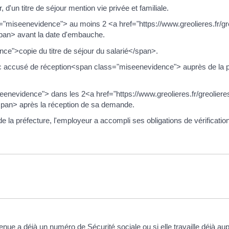
, d'un titre de séjour mention vie privée et familiale.
="miseenevidence"> au moins 2 <a href="https://www.greolieres.fr/g
pan> avant la date d'embauche.
">copie du titre de séjour du salarié</span>.
c accusé de réception<span class="miseenevidence"> auprès de la pr
enevidence"> dans les 2<a href="https://www.greolieres.fr/greolier
span> après la réception de sa demande.
préfecture, l'employeur a accompli ses obligations de vérification 
tenue a déjà un numéro de Sécurité sociale ou si elle travaille déjà a