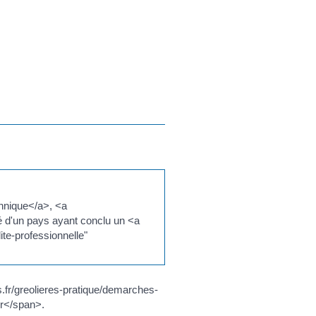
annique</a>, <a
té d'un pays ayant conclu un <a
ite-professionnelle"
s.fr/greolieres-pratique/demarches-
er</span>.