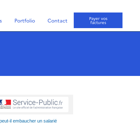
Payer vos
s
Portfolio
Contact
factures
peut-il embaucher un salarié