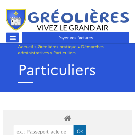
Payer vos factures
Accueil
»
Gréolières pratique
»
Démarches
administratives
»
Particuliers
Particuliers