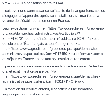
xml=F2728">autorisation de travail</a>.
Il doit avoir une connaissance suffisante de la langue française ou
s'engager à l'apprendre après son installation, s'il manifeste la
volonté de s'établir durablement en France.
Sauf exceptions, un <a href="https://www.greolieres.fr/greolieres-
pratique/demarches-administratives/particuliers/?
xml=F17048">contrat d'intégration républicaine (CIR)</a> est
conclu entre l'État français et tout étranger non <a
href="https://www.greolieres.fr/greolieres-pratique/demarches-
administratives/particuliers/?xml=F17450">européen</a> admis
au séjour en France souhaitant s'y installer durablement.
Il passe un test de connaissance en langue française. Ce test est
oral et écrit. Il est organisé par l'<a
href="https://www.greolieres.fr/greolieres-pratique/demarches-
administratives/particuliers/?xml=R31171">Ofii</a>.
En fonction du résultat obtenu, Il bénéficie d'une formation
linguistique ou en est dispensé.