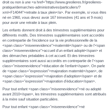
droit ou non à une <a href="https://www.greolieres.fr/greolieres-
pratique/demarches-administratives/particuliers/?
xml=F14044">retraite à taux plein</a>. Par exemple, si vous êtes
né en 1960, vous devez avoir 167 trimestres (41 ans et 9 mois)
pour avoir une retraite à taux plein.
Les enfants donnent droit à des trimestres supplémentaires pour
différents motifs. Des trimestres supplémentaires sont accordés
en contrepartie de l'incidence sur la vie professionnelle de la
<span class="miseenevidence">maternité</span> ou de l'<span
class="miseenevidence">accueil d'un enfant adopté</span> et
des démarches préalables à cet accueil. Et des trimestres
supplémentaires sont aussi accordés en contrepartie de l'<span
class="miseenevidence">éducation de l'enfant</span>. On parle
de <span class="expression">majoration maternité</span>, de
<span class="expression">majoration d'adoption</span> et de
<span class="expression">majoration d'éducation</span>.
Pour tout enfant <span class="miseenevidence">né ou adopté
avant 2010</span>, les trimestres supplémentaires sont attribués
à la mère sauf situation particulière.
Pour tout enfant <span class="miseenevidence">né