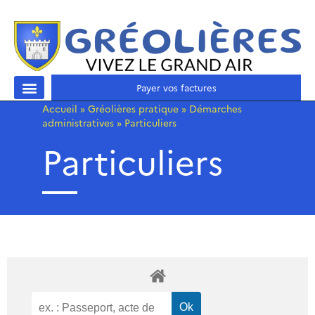
Payer vos factures
Accueil
»
Gréolières pratique
»
Démarches
administratives
»
Particuliers
Particuliers