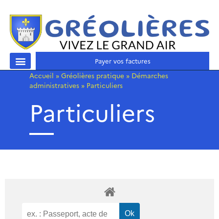
Payer vos factures
Accueil
»
Gréolières pratique
»
Démarches
administratives
»
Particuliers
Particuliers