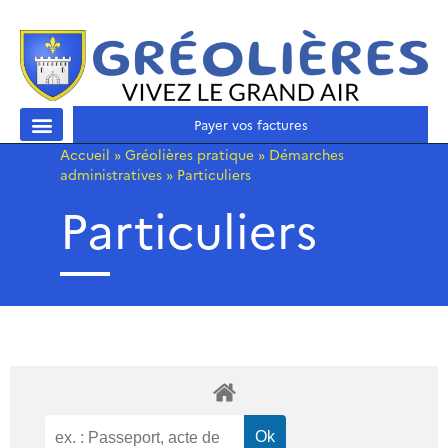
Payer vos factures
Accueil
»
Gréolières pratique
»
Démarches
administratives
»
Particuliers
Particuliers