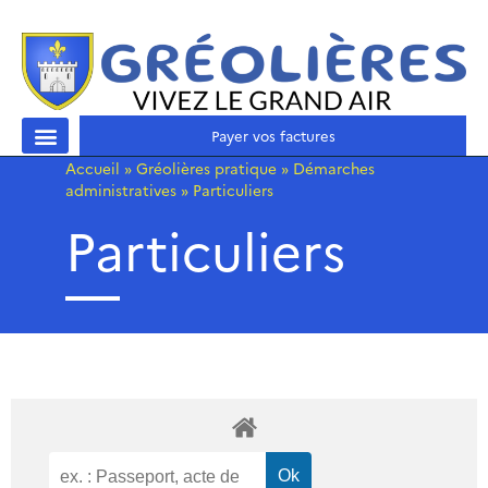
Payer vos factures
Accueil
»
Gréolières pratique
»
Démarches
administratives
»
Particuliers
Particuliers