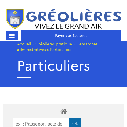
Payer vos factures
Accueil
»
Gréolières pratique
»
Démarches
administratives
»
Particuliers
Particuliers