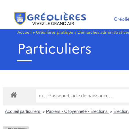
Gréoli
Accueil
»
Gréolières pratique
»
Démarches administrative
Particuliers
>
>
Accueil particuliers
Papiers - Citoyenneté - Élections
Électio