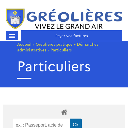
Payer vos factures
Accueil
»
Gréolières pratique
»
Démarches
administratives
»
Particuliers
Particuliers