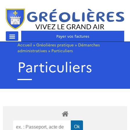
Payer vos factures
Accueil
»
Gréolières pratique
»
Démarches
administratives
»
Particuliers
Particuliers