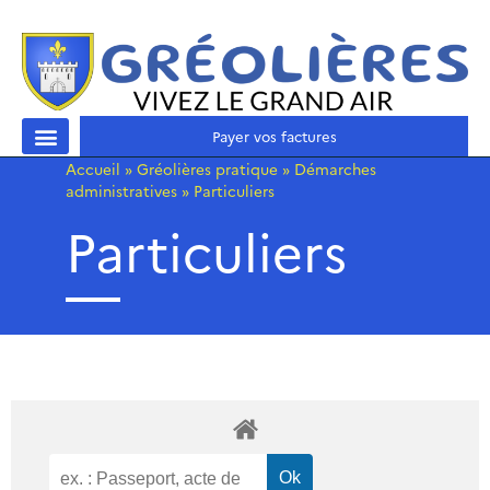
Payer vos factures
Accueil
»
Gréolières pratique
»
Démarches
administratives
»
Particuliers
Particuliers