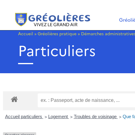
Gréoli
Accueil
»
Gréolières pratique
»
Démarches administrative
Particuliers
>
>
>
Accueil particuliers
Logement
Troubles de voisinage
Que fa