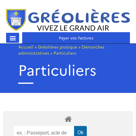
Payer vos factures
Accueil
»
Gréolières pratique
»
Démarches
administratives
»
Particuliers
Particuliers