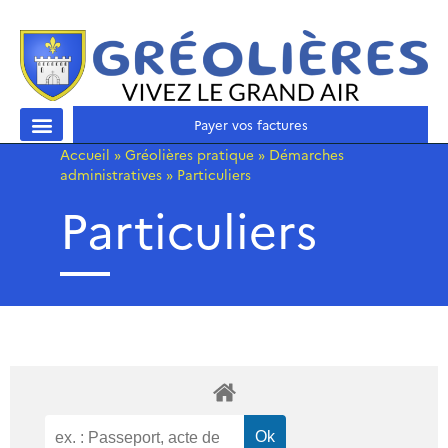
Payer vos factures
Accueil
»
Gréolières pratique
»
Démarches
administratives
»
Particuliers
Particuliers