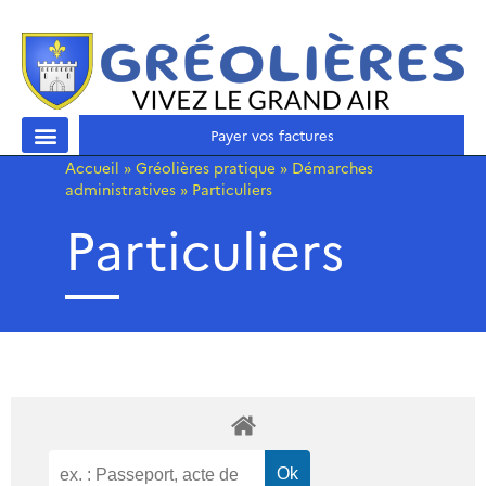
Payer vos factures
Accueil
»
Gréolières pratique
»
Démarches
administratives
»
Particuliers
Particuliers