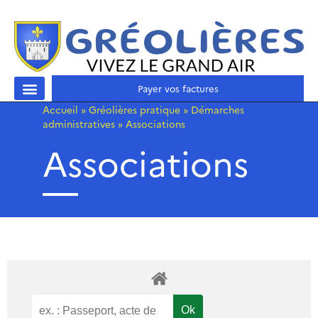
Payer vos factures
Accueil
»
Gréolières pratique
»
Démarches
administratives
»
Associations
Associations