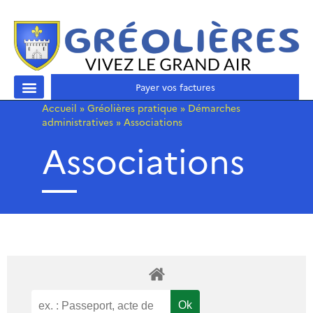
Payer vos factures
Accueil
»
Gréolières pratique
»
Démarches
administratives
»
Associations
Associations