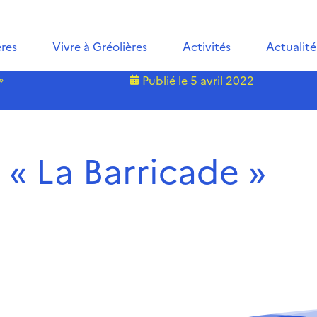
ères
Vivre à Gréolières
Activités
Actualité
»
Publié le
5 avril 2022
 « La Barricade »