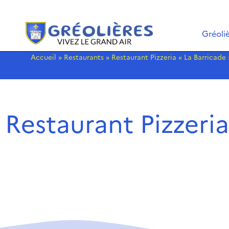
Gréoli
Accueil
»
Restaurants
»
Restaurant Pizzeria « La Barricade 
Restaurant Pizzeria