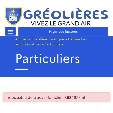
Payer vos factures
Accueil
»
Gréolières pratique
»
Démarches
administratives
»
Particuliers
Particuliers
Impossible de trouver la fiche : R63467.xml