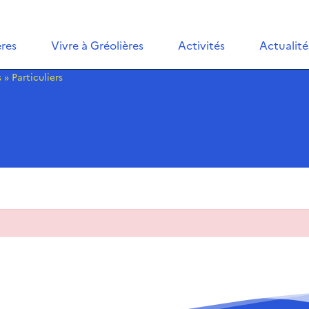
ères
Vivre à Gréolières
Activités
Actualité
s
»
Particuliers