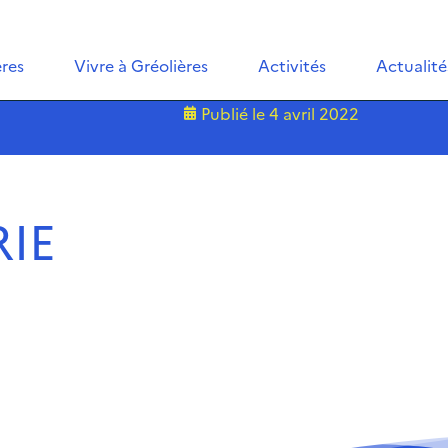
ères
Vivre à Gréolières
Activités
Actualité
E
Publié le
4 avril 2022
IE